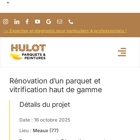
Passer
au
–> Expertise et diagnostic pour particuliers & professionnels !
contenu
Togg
Navi
Rénovation d’un parquet et
Pose / Rénovation parquet
vitrification haut de gamme
Entretien Terrasse
Détails du projet
Date : 16 octobre 2025
Pour les Pros !
Lieu :
Meaux (77)