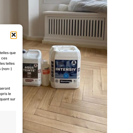
telles que
à ces
es telles
s (non-)
 seront
pris le
iquant sur