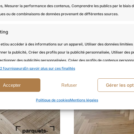
és, Mesurer la performance des contenus, Comprendre les publics par le biais 
iques ou de combinaisons de données provenant de différentes sources.
ting
et/ou accéder à des informations sur un appareil, Utiliser des données limitées
nner la publicité, Créer des profils pour la publicité personnalisée, Utiliser des pr
ectionner des publicités personnalisées, Créer des profils de contenus personna
2 fournisseurs
 des profils pour sélectionner des contenus personnalisés, Développer et amélior
En savoir plus sur ces finalités
, Utiliser des données limitées pour sélectionner le contenu.
Gérer les opt
Accepter
Refuser
onnalités
Toujour
Politique de cookies
Mentions légales
en correspondance et combiner des données à partir d’autres sources
es, Relier différents appareils, Identifier les appareils en fonction des
tions transmises automatiquement.