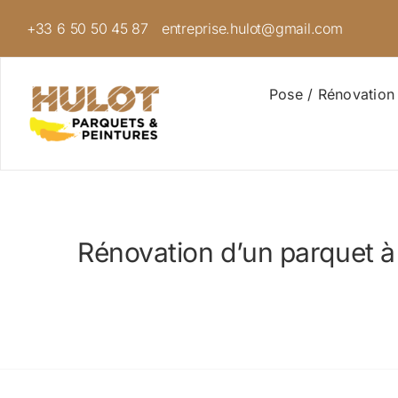
Passer
+33 6 50 50 45 87
entreprise.hulot@gmail.com
au
contenu
Pose / Rénovation
Rénovation d’un parquet à 