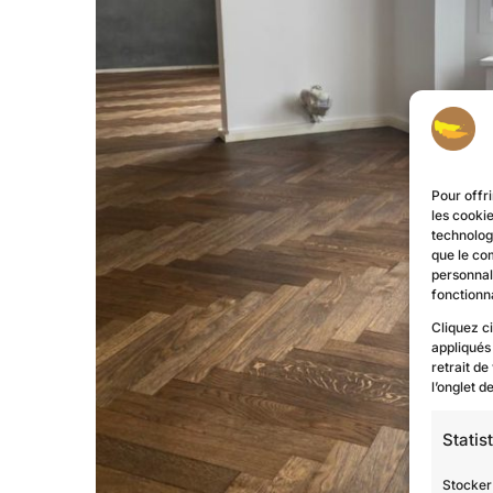
Pour offri
les cooki
technologi
que le co
personnal
fonctionna
Cliquez c
appliqués
retrait de
l’onglet 
Statis
Stocker