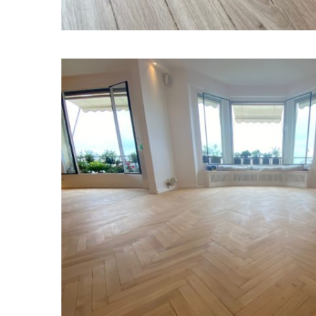
Assure
les er
conten
confid