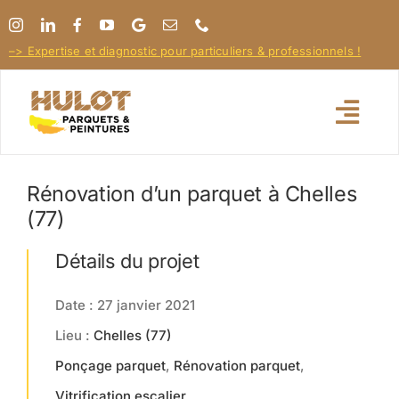
Passer
au
–> Expertise et diagnostic pour particuliers & professionnels !
contenu
Togg
Navi
Rénovation d’un parquet à Chelles
Pose / Rénovation parquet
(77)
Entretien Terrasse
Détails du projet
Date : 27 janvier 2021
Pour les Pros !
Lieu :
Chelles (77)
Ponçage parquet
,
Rénovation parquet
,
Nos réalisations
Vitrification escalier