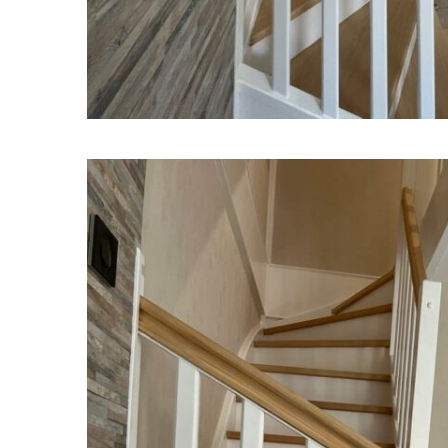
Assure
les er
conten
confid