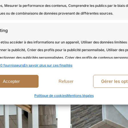
és, Mesurer la performance des contenus, Comprendre les publics par le biais 
iques ou de combinaisons de données provenant de différentes sources.
ting
et/ou accéder à des informations sur un appareil, Utiliser des données limitées
nner la publicité, Créer des profils pour la publicité personnalisée, Utiliser des pr
ectionner des publicités personnalisées, Créer des profils de contenus personna
0 fournisseurs
 des profils pour sélectionner des contenus personnalisés, Développer et amélior
En savoir plus sur ces finalités
, Utiliser des données limitées pour sélectionner le contenu.
Gérer les opt
Accepter
Refuser
onnalités
Toujour
Politique de cookies
Mentions légales
en correspondance et combiner des données à partir d’autres sources
es, Relier différents appareils, Identifier les appareils en fonction des
tions transmises automatiquement.