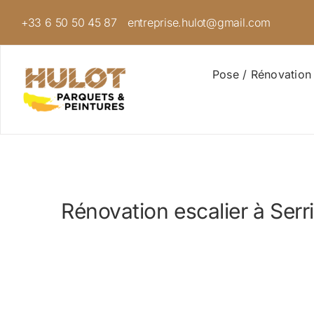
Passer
+33 6 50 50 45 87
entreprise.hulot@gmail.com
au
contenu
Pose / Rénovation
Rénovation escalier à Serri