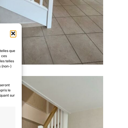
telles que
à ces
es telles
s (non-)
 seront
pris le
iquant sur