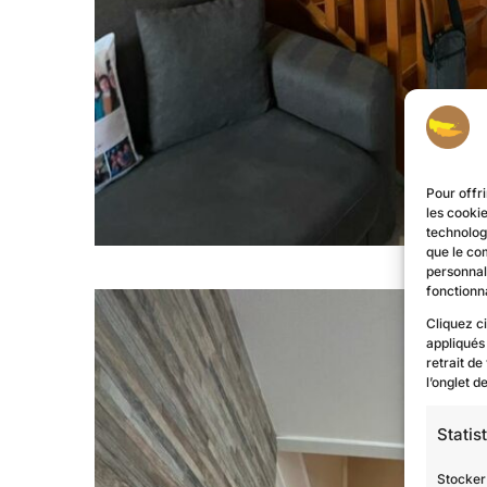
Pour offri
les cooki
technologi
que le co
personnal
fonctionna
Cliquez c
appliqués
retrait de
l’onglet 
Statis
Stocker