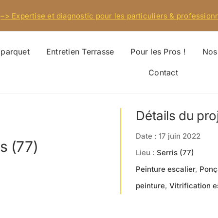
–> Expertise et diagnostic pour les particuliers & professionn
 parquet
Entretien Terrasse
Pour les Pros !
Nos 
Contact
Détails du pro
Date : 17 juin 2022
s (77)
Lieu :
Serris (77)
Peinture escalier
,
Ponç
peinture
,
Vitrification 