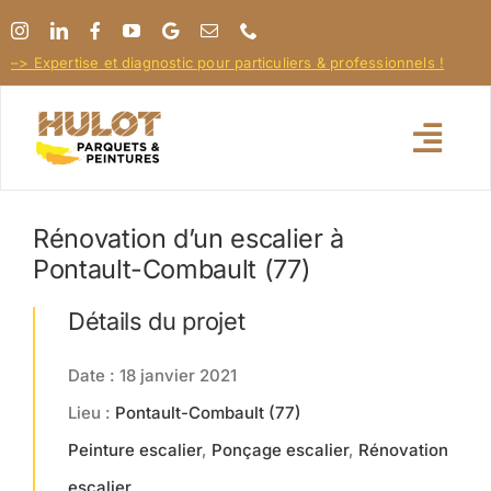
Passer
au
–> Expertise et diagnostic pour particuliers & professionnels !
contenu
Togg
Navi
Rénovation d’un escalier à
Pose / Rénovation parquet
Pontault-Combault (77)
Entretien Terrasse
Détails du projet
Date : 18 janvier 2021
Pour les Pros !
Lieu :
Pontault-Combault (77)
Peinture escalier
,
Ponçage escalier
,
Rénovation
Nos réalisations
escalier