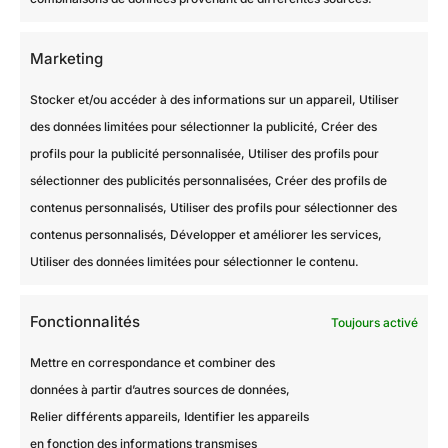
Marketing
Stocker et/ou accéder à des informations sur un appareil, Utiliser
des données limitées pour sélectionner la publicité, Créer des
profils pour la publicité personnalisée, Utiliser des profils pour
sélectionner des publicités personnalisées, Créer des profils de
contenus personnalisés, Utiliser des profils pour sélectionner des
Champs-sur-Marne (77)
contenus personnalisés, Développer et améliorer les services,
24 juin 2026
Utiliser des données limitées pour sélectionner le contenu.
Rénovation d’un parquet exotique à
Champs-sur-Marne
Fonctionnalités
Toujours activé
VOIR PLUS
Mettre en correspondance et combiner des
données à partir d’autres sources de données,
Relier différents appareils, Identifier les appareils
en fonction des informations transmises