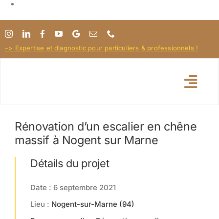
Passer
au
–> Expertise et diagnostic pour particuliers & professionnels !
contenu
Togg
Navi
Rénovation d’un escalier en chêne
Pose / Rénovation parquet
massif à Nogent sur Marne
Entretien Terrasse
Détails du projet
Date : 6 septembre 2021
Pour les Pros !
Lieu :
Nogent-sur-Marne (94)