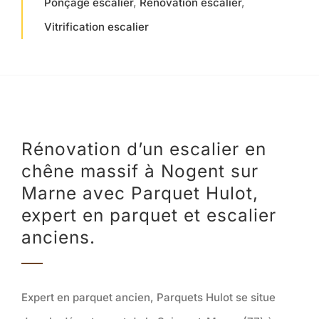
Ponçage escalier
,
Rénovation escalier
,
Nos réalisations
Vitrification escalier
Notre atelier
Charte Qualité
Contact
Rénovation d’un escalier en
chêne massif à Nogent sur
Marne avec Parquet Hulot,
expert en parquet et escalier
anciens.
Expert en parquet ancien, Parquets Hulot se situe